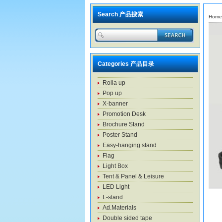
Search 产品搜索
Home
Categories 产品目录
Rolla up
Pop up
X-banner
Promotion Desk
Brochure Stand
Poster Stand
Easy-hanging stand
Flag
Light Box
Tent & Panel & Leisure
LED Light
L-stand
Ad.Materials
Double sided tape